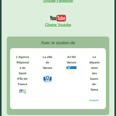
Groupe Facebook
Chaine Youtube
Avec le soutien de
L'Agence
La ville
As'SO
Le
Régional
de
Vanves
départe
e de
Vanves
ment
Santé
des
d'Île-de-
hauts-
France
de-
Seine