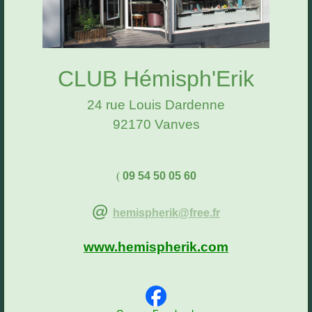
CLUB Hémisph'Erik
24 rue Louis Dardenne
92170 Vanves
(
09 54 50 05 60
@
hemispherik@free.fr
www.hemispherik.com